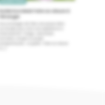
29 juillet 2026
Guide Eurodesk Faire sa césure à
l’étranger
Vous envisagez de faire une pause dans
vos études pour vivre une expérience à
’international ? Stage, volontariat,
formation, emploi ou projet
entrepreneurial… Le guide « Faire sa césure
 [...]
 plus