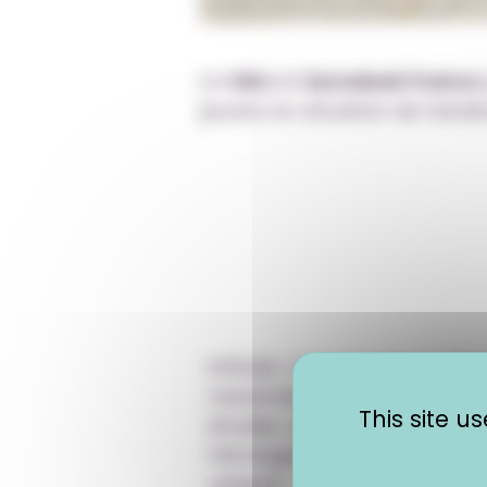
Le
CIDJ
et
Eurodesk France
jeunes en situation de handi
Intitulé
« Handi-cap sur l’Eur
rassemble
informations, co
This site 
étudier, se former, travaille
l’étranger, tout en bénéfi
adapté.