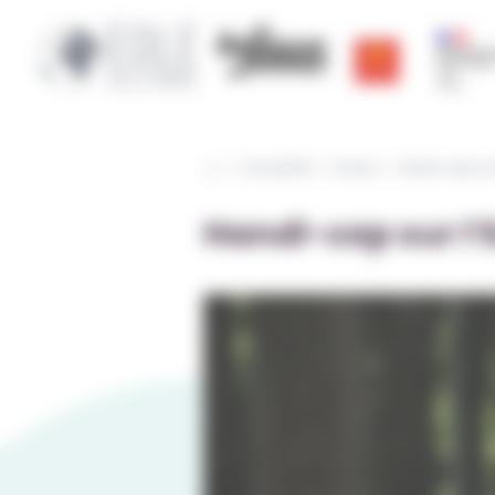
Cookies management panel
Région Occitanie | E
CRIJ Info Jeunes
Région ac
Actualités
Divers
Handi-cap sur 
Handi-cap sur l’E