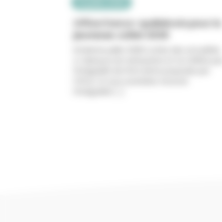
31 juillet 2026
Office franco-québécois pour la
jeunesse Juillet 2026
Infolettre juillet 2026 La liste des actualités
ci-dessous est exhaustive et ne reflète pa
l’intégralité de l’Info lettre proposée par
l’OFQJ. Si vous souhaitez recevoir
l’intégralité [...]
Lire plus