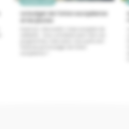
29 juillet 2026
Le budget de l’Union européenne
et les jeunes
Erasmus+, DiscoverEU, Corps européen de
s
solidarité… Vous connaissez peut-être ces
programmes, mais savez-vous qu’ils sont
l
financés par le budget de l’Union
européenne ?
à
Lire plus
Lire