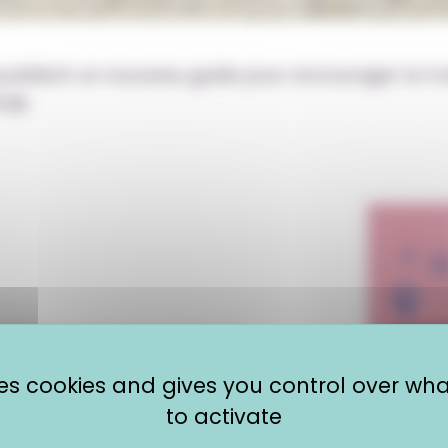
publient un nouveau guide pour encourager la mob
cap.
ope et un peu plus loin »
, il
nseils et dispositifs
pour
uses cookies and gives you control over wh
r ou faire du volontariat à
to activate
ciant d’un accompagnement