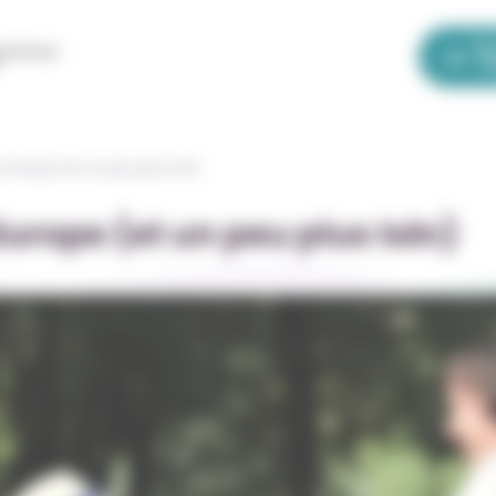
La Bou
OLE
adémique occitanie | EOLE
l’Europe (et un peu plus loin)
urope (et un peu plus loin)