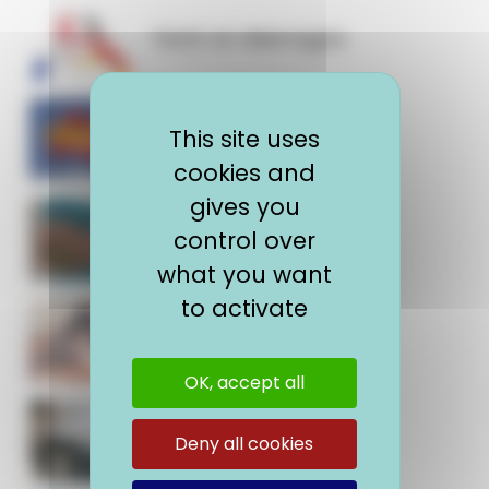
Partir en Allemagne
This site uses
Partir en Espagne
cookies and
gives you
control over
Partir en volontariat
what you want
to activate
Partir pour se former
OK, accept all
Partir travailler
Deny all cookies