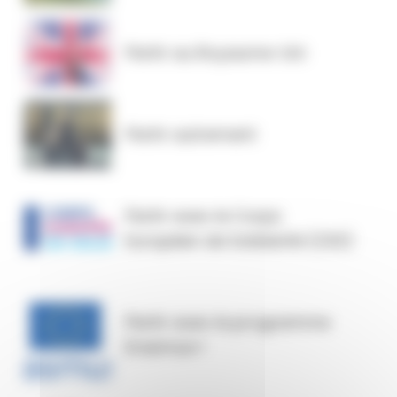
Partir au Royaume-Uni
Partir autrement
Partir avec le Corps
Européen de Solidarité (CES)
Partir avec le programme
Erasmus+