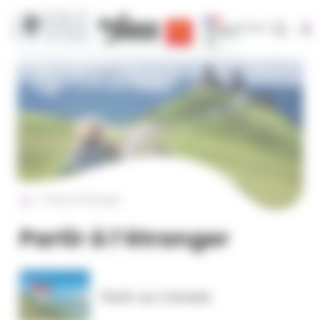
Cookies management panel
Recherc
Région Occitanie | EOLE
CRIJ Info Jeunes
Région académique occit
Partir à l’étranger
Partir à l’étranger
Partir au Canada