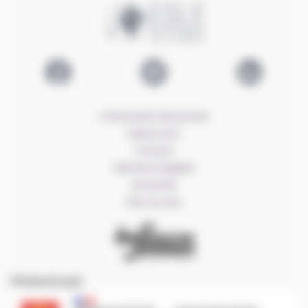
Logo EOLE
Lien Facebook EOLE
Lien Twitter EOLE
Lien LinkedIn E
La Boussole des jeunes
Espace pro
Contact
Mentions légales
Vie privée
Plan du site
CRIJ Info Jeunes
Financé par