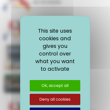
en Occitanie
Le Fonds citoyen franco-
This site uses
allemand
cookies and
gives you
control over
Préparer sa mobilité en
what you want
Allemagne avec Parkur
to activate
Travailler en Allemagne
OK, accept all
Deny all cookies
L’OFAJ (Office franco-