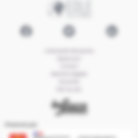
Logo EOLE
Lien Facebook EOLE
Lien Twitter EOLE
Lien LinkedIn E
La Boussole des jeunes
Espace pro
Contact
Mentions légales
Vie privée
Plan du site
CRIJ Info Jeunes
Financé par