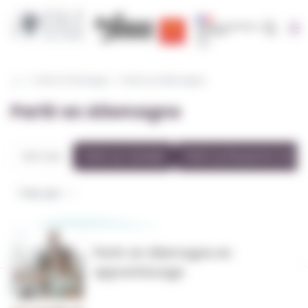
Cookies management panel
Recherc
Région Occitanie | EOLE
CRIJ Info Jeunes
Région académique occit
Partir à l'étranger
Partir en Allemagne
Partir en Allemagne
Voir tout
Partir au Canada
Partir au Royaume-Uni
Trier par
Partir en Allemagne en
apprentissage