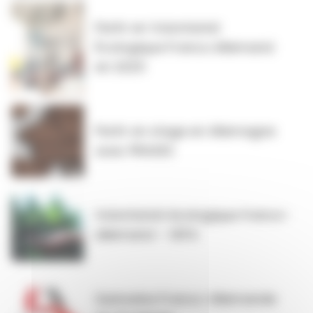
Partir en Volontariat
Écologique Franco‑Allemand
en 2025
Partir en stage en Allemagne
avec PRAXES
Volontariat écologique franco-
allemand – VEFA
Quinzaine Franco-Allemande