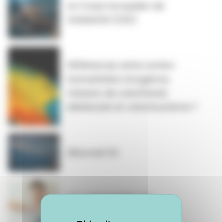
Le Corps Européen de
Solidarité (CES)
Différences entre action
humanitaire d’urgence,
mission de volontariat,
bénévolat et volontourisme ?
Discover EU
Les volontariats de
compétences