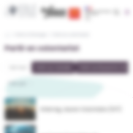
Cookies management panel
Recherc
Région Occitanie | EOLE
CRIJ Info Jeunes
Région académique occit
Partir à l'étranger
Partir en volontariat
Partir en volontariat
Voir tout
Partir au Canada
Partir au Royaume-Uni
Trier par
Interreg Jeune Volontaire (IVY)