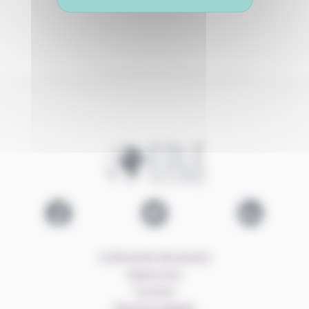
Logo EOLE
Lien Facebook EOLE
Lien Twitter EOLE
Lien LinkedIn E
La Boussole des jeunes
Espace pro
Contact