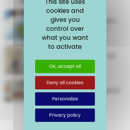
This site uses
cookies and
gives you
Les dispositifs d’engagement
control over
bénévole de courte durée
what you want
to activate
Qu’est-ce que le programme
Erasmus +?
OK, accept all
Deny all cookies
Le Service Civique international
Personalize
Privacy policy
1