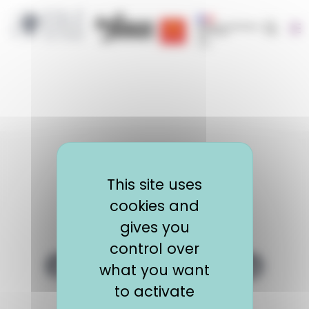
Cookies management panel
Recherc
Région Occitanie | EOLE
CRIJ Info Jeunes
Région académique occit
This site uses
cookies and
gives you
control over
Logo EOLE
what you want
Lien Facebook EOLE
Lien Twitter EOLE
Lien LinkedIn E
to activate