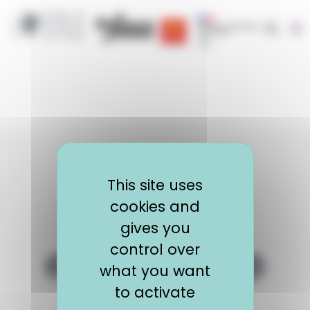
Cookies management panel
Recherc
Région Occitanie | EOLE
CRIJ Info Jeunes
Région académique occit
This site uses
cookies and
gives you
control over
Logo EOLE
what you want
Lien Facebook EOLE
Lien Twitter EOLE
Lien LinkedIn E
to activate