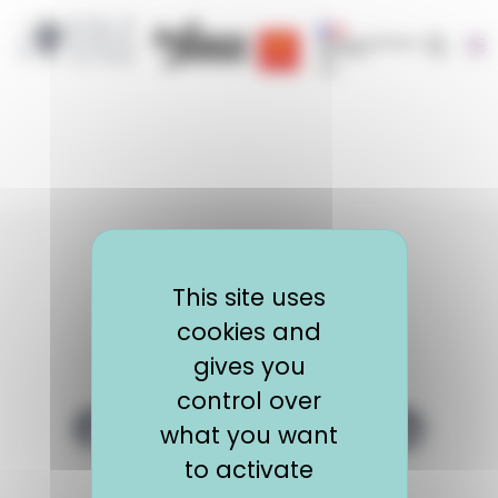
Cookies management panel
Recherc
Région Occitanie | EOLE
CRIJ Info Jeunes
Région académique occit
This site uses
cookies and
gives you
control over
Logo EOLE
what you want
Lien Facebook EOLE
Lien Twitter EOLE
Lien LinkedIn E
to activate