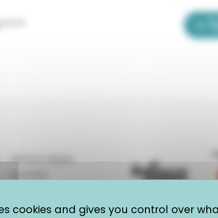
La Bou
OLE
adémique occitanie | EOLE
F
Mentions légales
Vie privée
R
Plan du site
CRIJ Info Jeunes
uses cookies and gives you control over wh