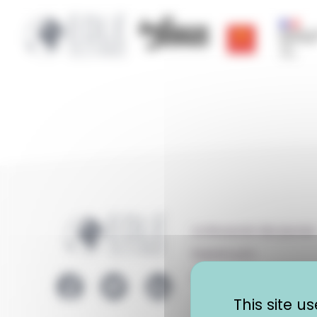
Cookies management panel
Région Occitanie | E
CRIJ Info Jeunes
Région ac
La Boussole des jeunes
Espace pro
Logo EOLE
Contact
This site 
Lien Facebook EOLE
Lien Twitter EOLE
Lien LinkedIn EOLE