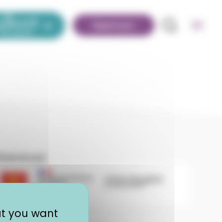
Espace pro
ssole des jeunes
Recherche
inancé par
égion Occitanie | EOLE
Région Académique Occitanie | EOLE
at you want