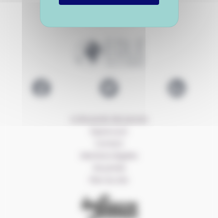
Logo EOLE
Lien Facebook EOLE
Lien Twitter EOLE
Lien LinkedIn E
La Boussole des jeunes
Espace pro
Contact
Mentions légales
Vie privée
Plan du site