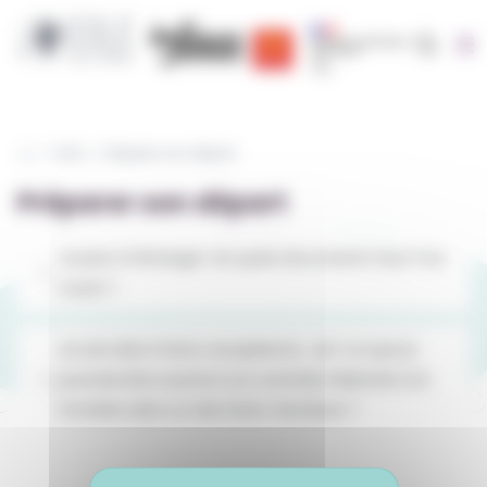
Cookies management panel
Recherc
Région Occitanie | EOLE
CRIJ Info Jeunes
Région académique occit
FAQ
Préparer son départ
Préparer son départ
Je pars à l’étranger. De quels documents faut-il se
munir ?
Je suis dans l’Union européenne : est-ce que je
pourrais être soumis à un contrôle d’identité à la
frontière dans un des Etats membres ?