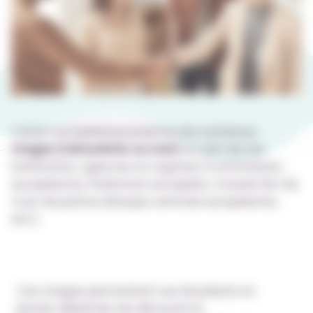
L’Union européenne propose de nombreux
stages (rémunérés ou non)
au sein de ses
institutions, agences et organes (Commission
européenne, Parlement européen, Conseil de l’UE,
Cour de justice, Banque centrale européenne,
etc.).
Ces stages permettent aux étudiants et
jeunes diplômés de découvrir le