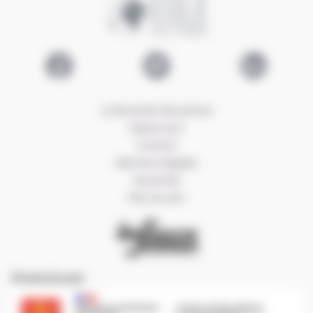
Logo EOLE
Lien Facebook EOLE
Lien Twitter EOLE
Lien LinkedIn E
La Boussole des jeunes
Espace pro
Contact
Mentions légales
Vie privée
Plan du site
CRIJ Info Jeunes
Financé par