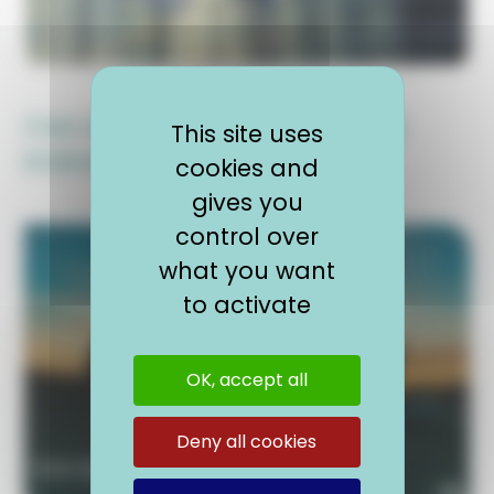
Ces articles pourraient vous
This site uses
intéresser
cookies and
gives you
control over
what you want
to activate
OK, accept all
Deny all cookies
Interreg Jeune Volontaire (IVY)