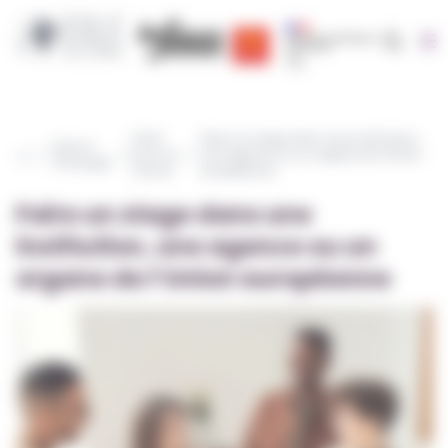
Cookies management panel
Recherc
Région Occitanie | EOLE
CRIJ Info Jeunes
Région académique occit
Partir
Faire un stage dans une institution,
Partir à
pour se
une agence ou un organe de l’Union
l'étranger
former
européenne
Faire un stage dans une
institution, une agence ou un
organe de l’Union européenne