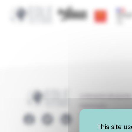
Cookies management panel
Région Occitanie | E
CRIJ Info Jeunes
Région ac
La Boussole des jeunes
Espace pro
Logo EOLE
Contact
This site 
Lien Facebook EOLE
Lien Twitter EOLE
Lien LinkedIn EOLE