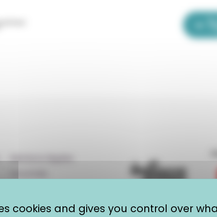
La Bou
OLE
adémique occitanie | EOLE
F
Mentions légales
Vie privée
R
Plan du site
CRIJ Info Jeunes
uses cookies and gives you control over wh