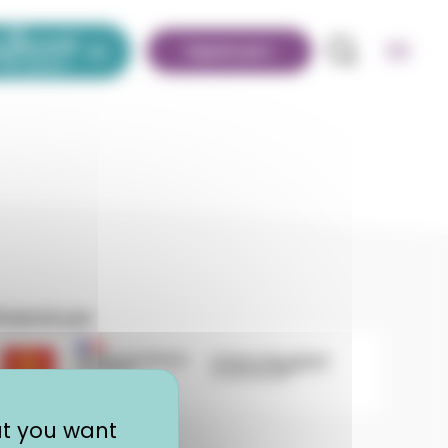
Espace pro
ssole des jeunes
Recherche
inancé par
égion Occitanie | EOLE
Région Académique Occitanie | EOLE
at you want