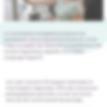
La Commission européenne propose aux
participants des programmes Erasmus+ et du
Corps européen de solidarité une plateforme de
soutien linguistique appelée OLS (Online
Language Support).
Cet outil, couvrant 29 langues nationales et
trois langues régionales, offre des ressources
pédagogiques gratuites, un test de niveau
ainsi qu’une communauté de partage.