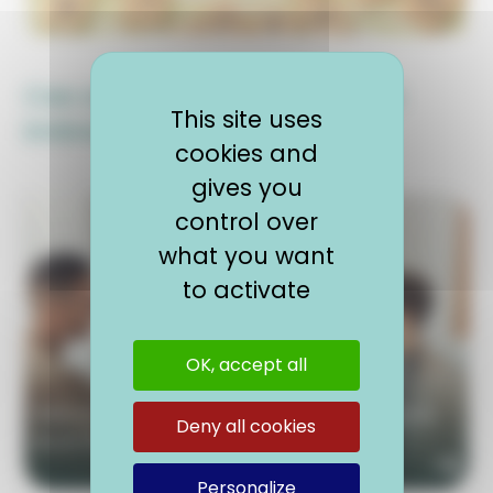
Ces articles pourraient vous
This site uses
intéresser
cookies and
gives you
control over
what you want
to activate
OK, accept all
Faire un stage dans une institution, une agence
Deny all cookies
ou un organe de l’Union européenne
Personalize