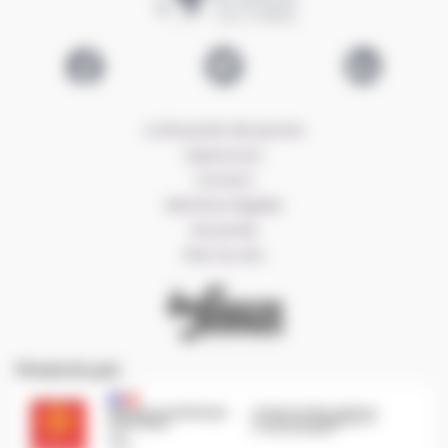
Logo EOLE
Lien Facebook EOLE
Lien Twitter EOLE
Lien LinkedIn E
La Boussole des jeunes
Espace pro
Contact
Mentions légales
Vie privée
Plan du site
CRIJ Info Jeunes
Financé par
Région Occitanie | EOLE