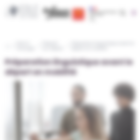
Cookies management panel
Recherc
Région Occitanie | EOLE
CRIJ Info Jeunes
Région académique occit
Partir à
Préparer
Préparation linguistique avant le
l'étranger
son départ
départ en mobilité
Préparation linguistique avant le
départ en mobilité