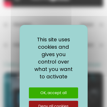
Précédent
Suivant
This site uses
Précédent
Suivant
cookies and
gives you
control over
Cela pourrait aussi vous intéresser
what you want
to activate
OK, accept all
Deny all cookies